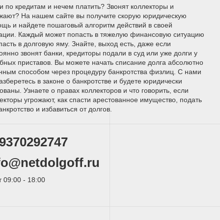
и по кредитам и нечем платить? Звонят коллекторы и
жают? На нашем сайте вы получите скорую юридическую
щь и найдете пошаговый алгоритм действий в своей
ации. Каждый может попасть в тяжелую финансовую ситуацию
пасть в долговую яму. Знайте, выход есть, даже если
оянно звонят банки, кредиторы подали в суд или уже долги у
бных приставов. Вы можете начать списание долга абсолютно
нным способом через процедуру банкротства физлиц. С нами
азберетесь в законе о банкротстве и будете юридически
ованы. Узнаете о правах коллекторов и что говорить, если
екторы угрожают, как спасти арестованное имущество, подать
анкротство и избавиться от долгов.
9370292747
fo@netdolgoff.ru
т 09:00 - 18:00