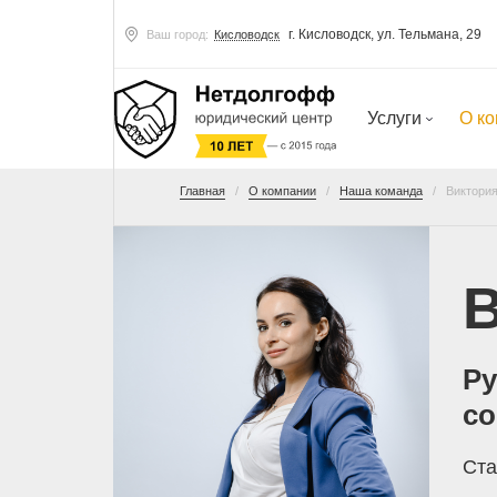
г. Кисловодск, ул. Тельмана, 29
Ваш город:
Кисловодск
Услуги
О к
Главная
О компании
Наша команда
Виктория
В
Ру
с
Ста