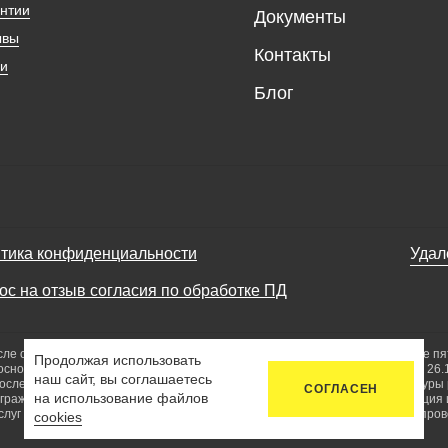
нтии
Документы
ывы
Контакты
ии
Блог
тика конфиденциальности
Удал
ос на отзыв согласия по обработке ПД
сле ограничения на получение кредита и повторное банкротство в течение пя
Продолжая использовать
основании Федерального закона «О несостоятельности (банкротстве)» от 26
наш сайт, вы соглашаетесь
после вынесения Арбитражным судом определения о завершении процедуры
СОГЛАСЕН
на использование файлов
е гражданина применяются реструктуризация долгов гражданина, реализация
луг по сопровождению процедуры банкротства физических лиц, а также пров
cookies