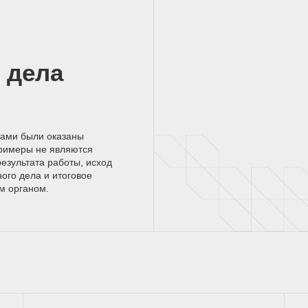
 дела
нами были оказаны
римеры не являются
езультата работы, исход
ного дела и итоговое
ым
органом.