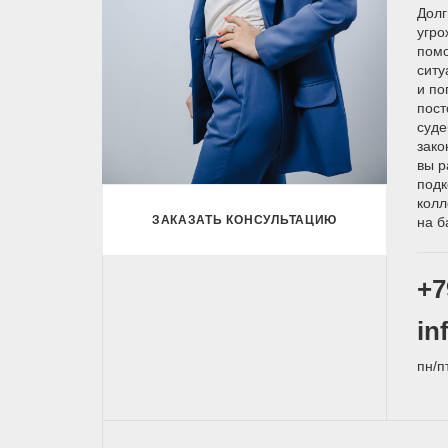
Долг
угро
помо
ситу
и по
пост
суде
зако
вы р
подк
колл
ЗАКАЗАТЬ КОНСУЛЬТАЦИЮ
на б
+7
in
пн/п